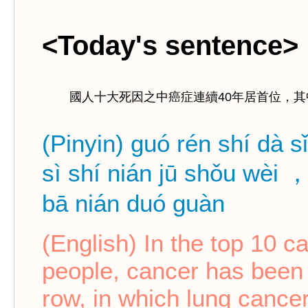
<Today's sentence>
國人十大死因之中癌症連續40年居首位，其
(Pinyin) guó rén shí dà s
sì shí nián jū shǒu wèi ，
bā nián duó guàn
(English) In the top 10 c
people, cancer has been p
row, in which lung cancer